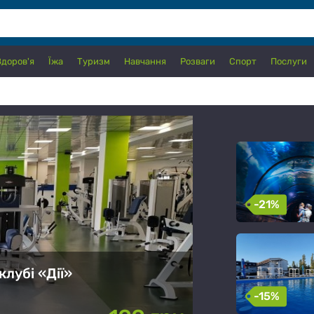
Здоров'я
Їжа
Туризм
Навчання
Розваги
Спорт
Послуги
-21%
Вхідний квито
океанаріуму 
казка»
клубі «Дії»
-15%