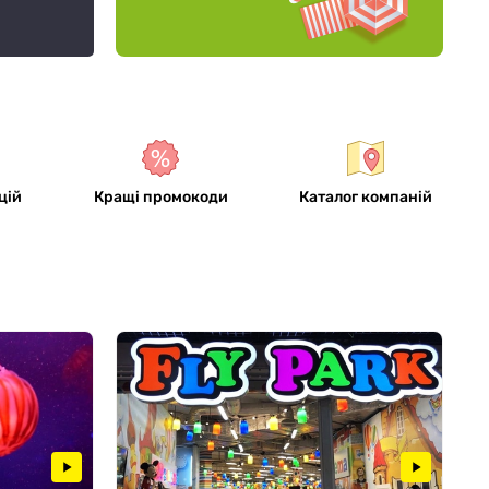
ітку з
цій
Кращі промокоди
Каталог компаній