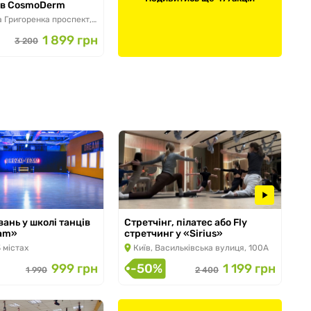
и в CosmoDerm
 по 31.10.2026
 Григоренка проспект, 5А
1 899 грн
3 200
вань у школі танців
Стретчінг, пілатес або Fly
am»
стретчинг у «Sirius»
з 28.07.2026 по 11.10.2026
 містах
Київ, Васильківська вулиця, 100А
 по 30.09.2026
999 грн
-50%
1 199 грн
1 990
2 400