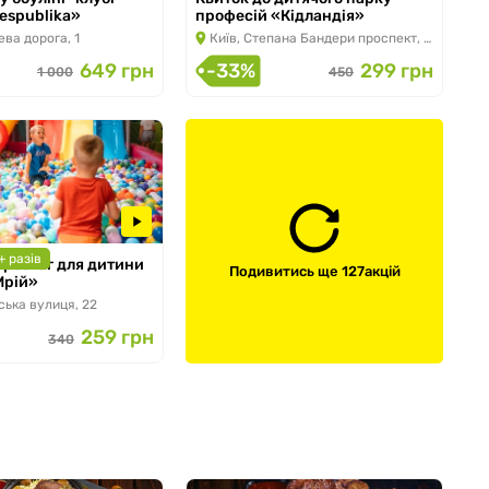
espublika»
професій «Кідландія»
 по 31.08.2026
з 15.06.2026 по 31.08.2026
ева дорога, 1
Київ, Степана Бандери проспект, 34В
649 грн
-33%
299 грн
1 000
450
 разів
 розваг для дитини
Подивитись ще 127
акцій
Мрій»
 по 30.09.2026
ська вулиця, 22
259 грн
340