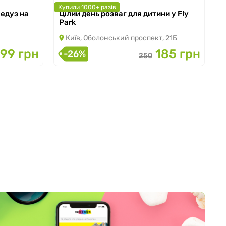
Купили 1000+ разів
Медуз на
Цілий день розваг для дитини у Fly
з 01.01.2025 по 30.09.2026
Park
Київ, Оболонський проспект, 21Б
199 грн
185 грн
-26%
250