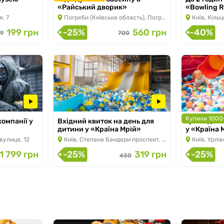
«Райський дворик»
«Bowling R
2026
з 17.06.2026
, 7
Погреби (Київська область), Погребський Шлях, 26
Київ, Кільц
199 грн
-25%
560 грн
-40%
9
700
Купили 1000+
компанії у
Вхідний квиток на день для
Цілий день
2026
дитини у «Країна Мрій»
у «Країна 
з 22.11.2024 по 30.09.2026
з 22.11.2024
вулиця, 12
Київ, Степана Бандери проспект, 23
Київ, Урлів
1 799 грн
-25%
319 грн
-25%
430