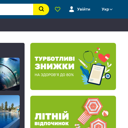
Увійти
Укр
к до
«Морська