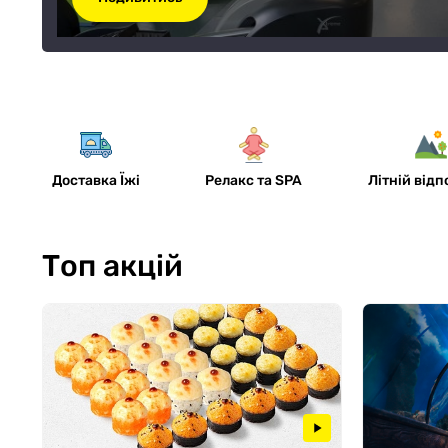
-21%
Доставка Їжі
Релакс та SPA
Літній від
Топ акцій
Вхідний квиток до океанаріуму «Морс
Подивитись
-15%