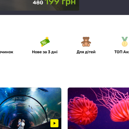
199 грн
480
Від 4 ночей вл
басейном у
«Santorini»
починок
Нове за 3 дні
Для дітей
ТОП Ак
ька казка»
259 грн
329