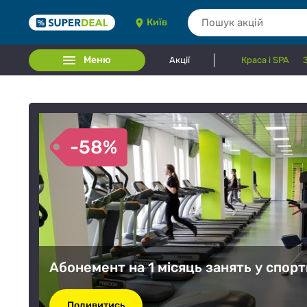
Київ
Меню
Акції
Краса і SPA
-58%
Абонемент на 1 місяць занять у спорт
Подивитись