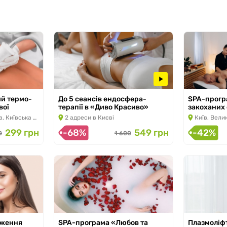
і «Nikolab»
й термо-
До 5 сеансів ендосфера-
SPA-прогр
026
вої
терапії в «Диво Красиво»
закоханих
з 23.01.2026
з 27.03.2025 по 31.10.2026
ька вулиця, 34А
2 адреси в Києві
Київ, Велик
599 грн
299 грн
-68%
549 грн
-42%
790
0
1 600
дження
SPA-програма «Любов та
Плазмоліфт