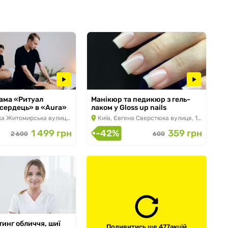
ама «Ритуал
Манікюр та педикюр з гель-
 сердець» в «Aura»
лаком у Gloss up nails
 по 30.09.2026
з 26.05.2026 по 31.08.2026
а Житомирська вулиця, 13
Київ, Євгена Сверстюка вулиця, 11Б
1 499 грн
-42%
359 грн
2 600
600
инг обличчя, шиї
Подивитись ще 477
акцій